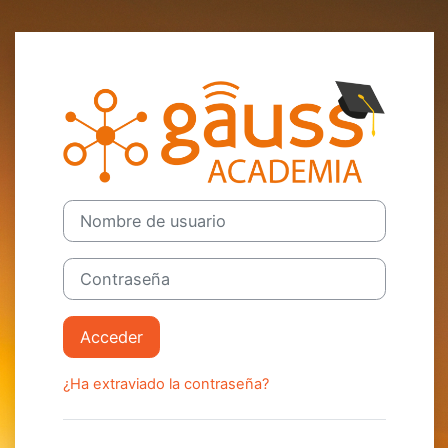
Salta al contenido principal
Entrar a Acade
Nombre de usuario
Contraseña
Acceder
¿Ha extraviado la contraseña?